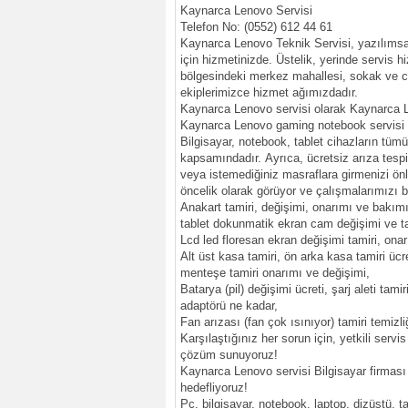
Kaynarca Lenovo Servisi
Telefon No: (0552) 612 44 61
Kaynarca Lenovo Teknik Servisi, yazılımsa
için hizmetinizde. Üstelik, yerinde servis
bölgesindeki merkez mahallesi, sokak ve ca
ekiplerimizce hizmet ağımızdadır.
Kaynarca Lenovo servisi olarak Kaynarca L
Kaynarca Lenovo gaming notebook servisi içi
Bilgisayar, notebook, tablet cihazların tüm
kapsamındadır. Ayrıca, ücretsiz arıza tesp
veya istemediğiniz masraflara girmenizi ön
öncelik olarak görüyor ve çalışmalarımızı 
Anakart tamiri, değişimi, onarımı ve bakımı
tablet dokunmatik ekran cam değişimi ve ta
Lcd led floresan ekran değişimi tamiri, onar
Alt üst kasa tamiri, ön arka kasa tamiri üc
menteşe tamiri onarımı ve değişimi,
Batarya (pil) değişimi ücreti, şarj aleti tamir
adaptörü ne kadar,
Fan arızası (fan çok ısınıyor) tamiri temizl
Karşılaştığınız her sorun için, yetkili servis
çözüm sunuyoruz!
Kaynarca Lenovo servisi Bilgisayar firması
hedefliyoruz!
Pc, bilgisayar, notebook, laptop, dizüstü, ta