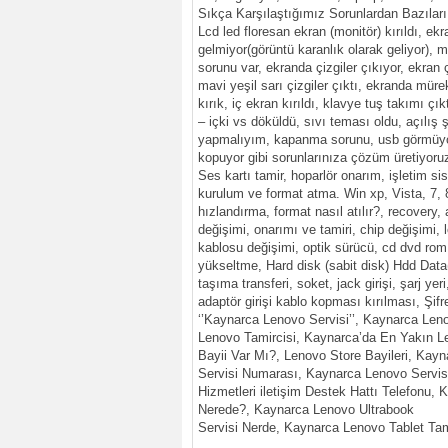
Sıkça Karşılaştığımız Sorunlardan Bazıları
Lcd led floresan ekran (monitör) kırıldı, ekr
gelmiyor(görüntü karanlık olarak geliyor), 
sorunu var, ekranda çizgiler çıkıyor, ekran çi
mavi yeşil sarı çizgiler çıktı, ekranda mü
kırık, iç ekran kırıldı, klavye tuş takımı çık
– içki vs döküldü, sıvı teması oldu, açılış 
yapmalıyım, kapanma sorunu, usb görmüyor
kopuyor gibi sorunlarınıza çözüm üretiyoru
Ses kartı tamir, hoparlör onarım, işletim s
kurulum ve format atma. Win xp, Vista, 7, 
hızlandırma, format nasıl atılır?, recovery,
değişimi, onarımı ve tamiri, chip değişimi, lc
kablosu değişimi, optik sürücü, cd dvd rom,
yükseltme, Hard disk (sabit disk) Hdd Data
taşıma transferi, soket, jack girişi, şarj yeri,
adaptör girişi kablo kopması kırılması, Şi
‘’Kaynarca Lenovo Servisi’’, Kaynarca Len
Lenovo Tamircisi, Kaynarca’da En Yakın Le
Bayii Var Mı?, Lenovo Store Bayileri, Kay
Servisi Numarası, Kaynarca Lenovo Servis
Hizmetleri iletişim Destek Hattı Telefonu,
Nerede?, Kaynarca Lenovo Ultrabook
Servisi Nerde, Kaynarca Lenovo Tablet Tami