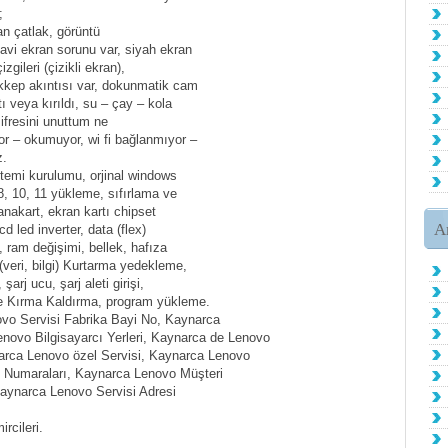
;
an çatlak, görüntü
mavi ekran sorunu var, siyah ekran
zgileri (çizikli ekran),
rekkep akıntısı var, dokunmatik cam
tı veya kırıldı, su – çay – kola
şifresini unuttum ne
 – okumuyor, wi fi bağlanmıyor –
z.
istemi kurulumu, orjinal windows
8, 10, 11 yükleme, sıfırlama ve
 anakart, ekran kartı chipset
A
d led inverter, data (flex)
 ram değişimi, bellek, hafıza
(veri, bilgi) Kurtarma yedekleme,
 şarj ucu, şarj aleti girişi,
fre Kırma Kaldırma, program yükleme.
ovo Servisi Fabrika Bayi No, Kaynarca
novo Bilgisayarcı Yerleri, Kaynarca de Lenovo
narca Lenovo özel Servisi, Kaynarca Lenovo
 Numaraları, Kaynarca Lenovo Müşteri
 Kaynarca Lenovo Servisi Adresi
rcileri.