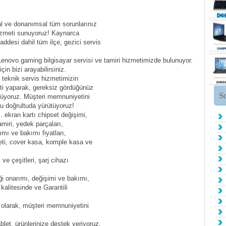
l ve donanımsal tüm sorunlarınız
 hizmeti sunuyoruz! Kaynarca
ddesi dahil tüm ilçe, gezici servis
enovo gaming bilgisayar servisi ve tamiri hizmetimizde bulunuyor.
n bizi arayabilirsiniz.
ü teknik servis hizmetimizin
iti yaparak, gereksiz gördüğünüz
S
lüyoruz. Müşteri memnuniyetini
bu doğrultuda yürütüyoruz!
. ekran kartı chipset değişimi,
miri, yedek parçaları,
ımı ve bakımı fiyatları,
reti, cover kasa, komple kasa ve
i ve çeşitleri, şarj cihazı
iği onarımı, değişimi ve bakımı,
 kalitesinde ve Garantili
 olarak, müşteri memnuniyetini
blet, ürünlerinize destek veriyoruz.