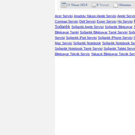
29
Nisan 2024
0
Yorum
Okunma
Acer Servisi
Anadolu Yakası Apple Servisi
Apple Servis
Compaq Servisi
Dell Servisi
Exper Servisi
Hp Servisi
Soğanlık
Soğanlık Apple Servisi
Soğanlık Bilgisayar
Bilgisayar Tamiri
Soğanlık Bilgisayar Tamir Servisi
Soğa
Servisi
Soğanlık iPad Servisi
Soğanlık iPhone Servisi
S
Mac Servisi
Soğanlık Notebook
Soğanlık Notebook Se
Soğanlık Notebook Tamir Servisi
Soğanlık Tablet Servi
Bilgisayar Teknik Servis
Yakacık Bilgisayar Teknik Serv