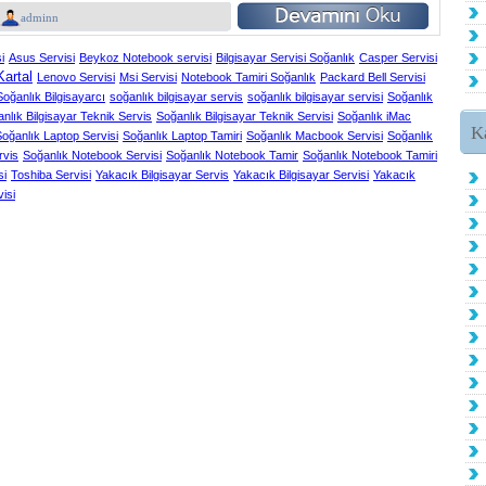
adminn
i
Asus Servisi
Beykoz Notebook servisi
Bilgisayar Servisi Soğanlık
Casper Servisi
Kartal
Lenovo Servisi
Msi Servisi
Notebook Tamiri Soğanlık
Packard Bell Servisi
Soğanlık Bilgisayarcı
soğanlık bilgisayar servis
soğanlık bilgisayar servisi
Soğanlık
nlık Bilgisayar Teknik Servis
Soğanlık Bilgisayar Teknik Servisi
Soğanlık iMac
K
oğanlık Laptop Servisi
Soğanlık Laptop Tamiri
Soğanlık Macbook Servisi
Soğanlık
rvis
Soğanlık Notebook Servisi
Soğanlık Notebook Tamir
Soğanlık Notebook Tamiri
si
Toshiba Servisi
Yakacık Bilgisayar Servis
Yakacık Bilgisayar Servisi
Yakacık
isi