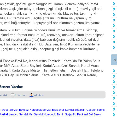
kran çatlak, görüntü gelmiyor(görüntü karanlık olarak geliyor), mavi
randa çizgiler çıkıyor, ekran çizgileri (çizikli ekran), mavi yeşil sarı
ar, dokunmatik cam kırık, iç ekran kırıldı, klavye tuş takımı çıktı
üldü, sıvı teması oldu, açılış şifresini unuttum ne yapmalıyım,
 wi fi bağlanmıyor – kopuyor gibi sorunlarınıza çözüm üretiyoruz.
sistemi kurulumu, orjinal windows kurulum ve format atma. Win xp,
ızlandırma, format nasıl atılır?, recovery, anakart, ekran kartı chipset
lcd led inverter, data (flex) kablosu değişimi, optik sürücü, cd dvd
e, Hard disk (sabit disk) Hdd Data(veri, bilgi) Kurtarma yedekleme,
i, şarj ucu, şarj aleti girişi, adaptör girişi kablo kopması kırılması,
A
si Fabrika Bayi No, Kartal Asus Tamircisi, Kartal’da En Yakın Asus
Var Mı?, Asus Store Bayileri, Kartal Asus özel Servisi, Kartal Asus
aları, Kartal Asus Müşteri Hizmetleri iletişim Destek Hattı Telefonu,
kıllı Cep Telefonu Servisi, Kartal Asus Ultrabook Servisi Nerde,
Benzer Yazılar:
ervisi
0
Yorum
adminn
i
Asus Servisi
Beykoz Notebook servisi
Bilgisayar Servisi Soğanlık
Casper Servisi
Kartal
Lenovo Servisi
Msi Servisi
Notebook Tamiri Soğanlık
Packard Bell Servisi