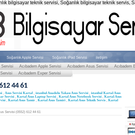
k bilgisayar teknik servisi, Soğanlık bilgisayar teknik servis, 
Soğanlık Apple Servisi
Soğanlık iPad Servisi
iletişim
Servisi
Acıbadem Apple Servisi
Acıbadem Asus Servisi
Acıbadem Bi
Servisi
Acıbadem Exper Servisi
 612 44 61
si
,
Asus Servisi Kartal
,
istanbul Anadolu Yakası Asus Servisi
,
istanbul Kartal Asus
ar Servisi
,
Kartal Asus Laptop Servisi
,
Kartal Asus Notebook Servisi
,
Kartal Asus
visi
,
Kartal Asus Tamir
,
Kartal Asus Tamiri
,
Kartal Asus Teknik Servis
,
Kartal
sus Servisi (0552) 612 44 61