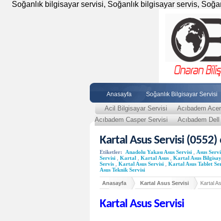
Soğanlık bilgisayar servisi, Soğanlık bilgisayar servis, Soğanlı
Anasayfa
Soğanlık Bilgisayar Servisi
Acil Bilgisayar Servisi
Acıbadem Acer 
Acıbadem Casper Servisi
Acıbadem Dell 
Kartal Asus Servisi (0552)
Etiketler:
Anadolu Yakası Asus Servisi
,
Asus Servi
Servisi
,
Kartal
,
Kartal Asus
,
Kartal Asus Bilgisay
Servis
,
Kartal Asus Servisi
,
Kartal Asus Tablet Ser
Asus Teknik Servisi
Anasayfa
Kartal Asus Servisi
Kartal A
Kartal Asus Servisi