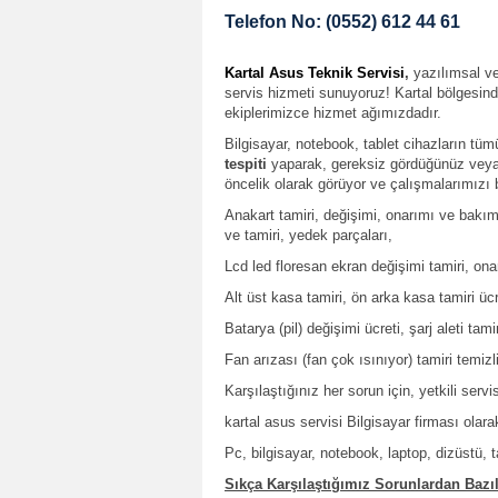
Telefon No: (0552) 612 44 61
Kartal Asus Teknik Servisi
,
yazılımsal ve
servis hizmeti sunuyoruz! Kartal bölgesind
ekiplerimizce hizmet ağımızdadır.
Bilgisayar, notebook, tablet cihazların tü
tespiti
yaparak, gereksiz gördüğünüz veya 
öncelik olarak görüyor ve çalışmalarımızı 
Anakart tamiri, değişimi, onarımı ve bakım
ve tamiri, yedek parçaları,
Lcd led floresan ekran değişimi tamiri, ona
Alt üst kasa tamiri, ön arka kasa tamiri ü
Batarya (pil) değişimi ücreti, şarj aleti tami
Fan arızası (fan çok ısınıyor) tamiri temiz
Karşılaştığınız her sorun için, yetkili ser
kartal asus servisi Bilgisayar firması olar
Pc, bilgisayar, notebook, laptop, dizüstü, t
Sıkça Karşılaştığımız Sorunlardan Bazıl