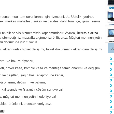
 donanımsal tüm sorunlarınız için hizmetinizde. Üstelik, yerinde
eki merkez mahallesi, sokak ve caddesi dahil tüm ilçe, gezici servis
mü teknik servis hizmetimizin kapsamındadır. Ayrıca,
ücretsiz arıza
istemediğiniz masraflara girmenizi önlüyoruz. Müşteri memnuniyetini
bu doğrultuda yürütüyoruz!
S
ı. ekran kartı chipset değişimi, tablet dokunmatik ekran cam değişimi
rımı ve bakımı fiyatları,
creti, cover kasa, komple kasa ve menteşe tamiri onarımı ve değişimi,
ri ve çeşitleri, şarj cihazı adaptörü ne kadar,
liği onarımı, değişimi ve bakımı,
vis kalitesinde ve Garantili çözüm sunuyoruz!
ak, müşteri memnuniyetini hedefliyoruz!
ablet, ürünlerinize destek veriyoruz.
arı;