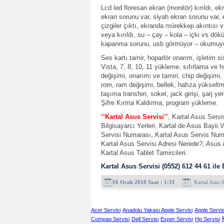
Lcd led floresan ekran (monitör) kırıldı, e
ekran sorunu var, siyah ekran sorunu var, ek
çizgiler çıktı, ekranda mürekkep akıntısı v
veya kırıldı, su – çay – kola – içki vs dök
kapanma sorunu, usb görmüyor – okumuyor,
Ses kartı tamir, hoparlör onarım, işletim 
Vista, 7, 8, 10, 11 yükleme, sıfırlama ve h
değişimi, onarımı ve tamiri, chip değişimi, 
rom, ram değişimi, bellek, hafıza yükseltm
taşıma transferi, soket, jack girişi, şarj yer
Şifre Kırma Kaldırma, program yükleme.
‘’Kartal Asus Servisi’’
, Kartal Asus Servi
Bilgisayarcı Yerleri, Kartal de Asus Bayii 
Servisi Numarası, Kartal Asus Servis Numar
Kartal Asus Servisi Adresi Nerede?, Asus A
Kartal Asus Tablet Tamircileri.
Kartal Asus Servisi (0552) 612 44 61 ile 
16 Ocak 2018 Saat : 1:31
Kartal Asus S
Acer Servisi
Anadolu Yakası Apple Servisi
Apple Servis
Compaq Servisi
Dell Servisi
Exper Servisi
Hp Servisi