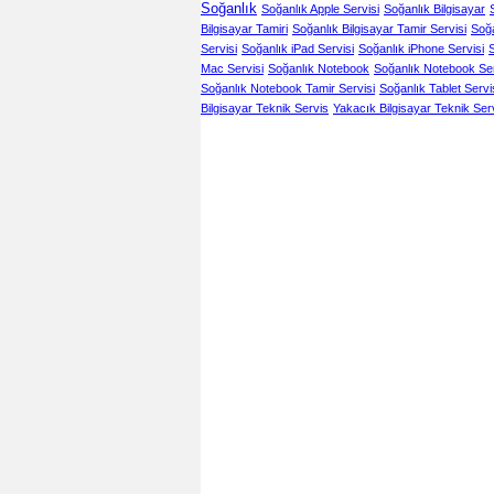
Soğanlık
Soğanlık Apple Servisi
Soğanlık Bilgisayar
Bilgisayar Tamiri
Soğanlık Bilgisayar Tamir Servisi
Soğa
Servisi
Soğanlık iPad Servisi
Soğanlık iPhone Servisi
S
Mac Servisi
Soğanlık Notebook
Soğanlık Notebook Se
Soğanlık Notebook Tamir Servisi
Soğanlık Tablet Servi
Bilgisayar Teknik Servis
Yakacık Bilgisayar Teknik Serv