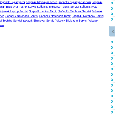
Soğanlık Bilgisayarcı
soğanlık bilgisayar servis
soğanlık bilgisayar servisi
Soğanlık
nlık Bilgisayar Teknik Servis
Soğanlık Bilgisayar Teknik Servisi
Soğanlık iMac
oğanlık Laptop Servisi
Soğanlık Laptop Tamiri
Soğanlık Macbook Servisi
Soğanlık
rvis
Soğanlık Notebook Servisi
Soğanlık Notebook Tamir
Soğanlık Notebook Tamiri
si
Toshiba Servisi
Yakacık Bilgisayar Servis
Yakacık Bilgisayar Servisi
Yakacık
isi
K