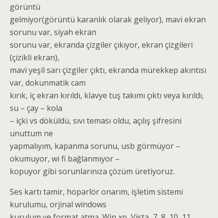
görüntü
gelmiyor(görüntü karanlık olarak geliyor), mavi ekran
sorunu var, siyah ekran
sorunu var, ekranda çizgiler çıkıyor, ekran çizgileri
(çizikli ekran),
mavi yeşil sarı çizgiler çıktı, ekranda mürekkep akıntısı
var, dokunmatik cam
kırık, iç ekran kırıldı, klavye tuş takımı çıktı veya kırıldı,
su – çay – kola
– içki vs döküldü, sıvı teması oldu, açılış şifresini
unuttum ne
yapmalıyım, kapanma sorunu, usb görmüyor –
okumuyor, wi fi bağlanmıyor –
kopuyor gibi sorunlarınıza çözüm üretiyoruz.
Ses kartı tamir, hoparlör onarım, işletim sistemi
kurulumu, orjinal windows
kurulum ve format atma. Win xp, Vista, 7, 8, 10, 11