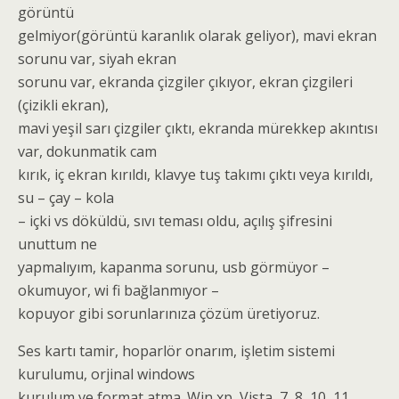
görüntü
gelmiyor(görüntü karanlık olarak geliyor), mavi ekran
sorunu var, siyah ekran
sorunu var, ekranda çizgiler çıkıyor, ekran çizgileri
(çizikli ekran),
mavi yeşil sarı çizgiler çıktı, ekranda mürekkep akıntısı
var, dokunmatik cam
kırık, iç ekran kırıldı, klavye tuş takımı çıktı veya kırıldı,
su – çay – kola
– içki vs döküldü, sıvı teması oldu, açılış şifresini
unuttum ne
yapmalıyım, kapanma sorunu, usb görmüyor –
okumuyor, wi fi bağlanmıyor –
kopuyor gibi sorunlarınıza çözüm üretiyoruz.
Ses kartı tamir, hoparlör onarım, işletim sistemi
kurulumu, orjinal windows
kurulum ve format atma. Win xp, Vista, 7, 8, 10, 11