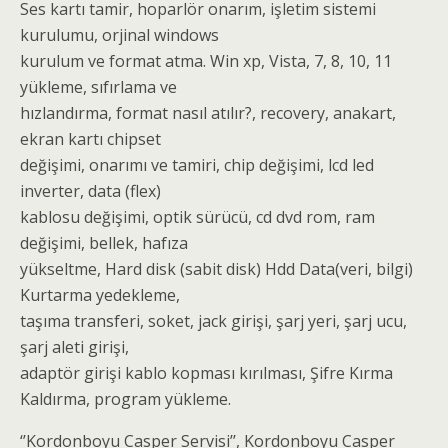
Ses kartı tamir, hoparlör onarım, işletim sistemi
kurulumu, orjinal windows
kurulum ve format atma. Win xp, Vista, 7, 8, 10, 11
yükleme, sıfırlama ve
hızlandırma, format nasıl atılır?, recovery, anakart,
ekran kartı chipset
değişimi, onarımı ve tamiri, chip değişimi, lcd led
inverter, data (flex)
kablosu değişimi, optik sürücü, cd dvd rom, ram
değişimi, bellek, hafıza
yükseltme, Hard disk (sabit disk) Hdd Data(veri, bilgi)
Kurtarma yedekleme,
taşıma transferi, soket, jack girişi, şarj yeri, şarj ucu,
şarj aleti girişi,
adaptör girişi kablo kopması kırılması, Şifre Kırma
Kaldırma, program yükleme.
‘’Kordonboyu Casper Servisi’’, Kordonboyu Casper