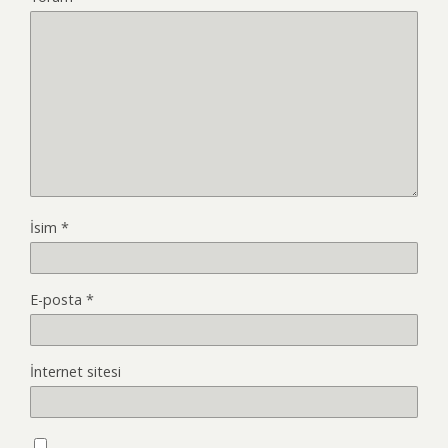
İsim
*
E-posta
*
İnternet sitesi