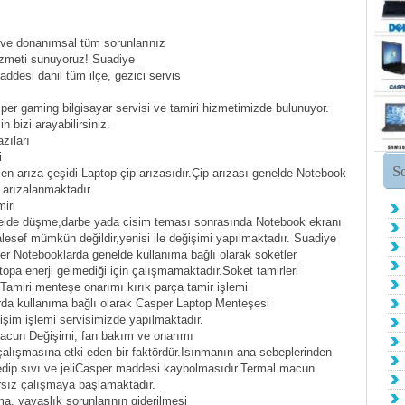
 ve donanımsal tüm sorunlarınız
hizmeti sunuyoruz! Suadiye
ddesi dahil tüm ilçe, gezici servis
er gaming bilgisayar servisi ve tamiri hizmetimizde bulunuyor.
 bizi arayabilirsiniz.
zıları
i
S
n arıza çeşidi Laptop çip arızasıdır.Çip arızası genelde Notebook
arızalanmaktadır.
iri
elde düşme,darbe yada cisim teması sonrasında Notebook ekranı
alesef mümkün değildir,yenisi ile değişimi yapılmaktadır. Suadiye
 Notebooklarda genelde kullanıma bağlı olarak soketler
topa enerji gelmediği için çalışmamaktadır.Soket tamirleri
miri menteşe onarımı kırık parça tamir işlemi
da kullanıma bağlı olarak Casper Laptop Menteşesi
şim işlemi servisimizde yapılmaktadır.
acun Değişimi, fan bakım ve onarımı
alışmasına etki eden bir faktördür.Isınmanın ana sebeplerinden
dip sıvı ve jeliCasper maddesi kaybolmasıdır.Termal macun
rarsız çalışmaya başlamaktadır.
, yavaşlık sorunlarının giderilmesi