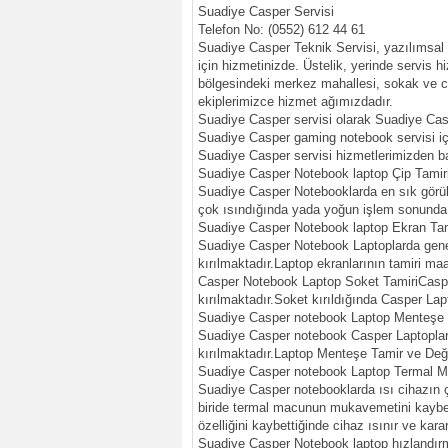
Suadiye Casper Servisi
Telefon No: (0552) 612 44 61
Suadiye Casper Teknik Servisi, yazılımsal
için hizmetinizde. Üstelik, yerinde servis 
bölgesindeki merkez mahallesi, sokak ve ca
ekiplerimizce hizmet ağımızdadır.
Suadiye Casper servisi olarak Suadiye Casp
Suadiye Casper gaming notebook servisi için
Suadiye Casper servisi hizmetlerimizden ba
Suadiye Casper Notebook laptop Çip Tamir
Suadiye Casper Notebooklarda en sık görüle
çok ısındığında yada yoğun işlem sonunda 
Suadiye Casper Notebook laptop Ekran Tam
Suadiye Casper Notebook Laptoplarda gen
kırılmaktadır.Laptop ekranlarının tamiri ma
Casper Notebook Laptop Soket TamiriCasper
kırılmaktadır.Soket kırıldığında Casper Lap
Suadiye Casper notebook Laptop Menteşe Ta
Suadiye Casper notebook Casper Laptoplar
kırılmaktadır.Laptop Menteşe Tamir ve Deği
Suadiye Casper notebook Laptop Termal M
Suadiye Casper notebooklarda ısı cihazın ç
biride termal macunun mukavemetini kaybe
özelliğini kaybettiğinde cihaz ısınır ve ka
Suadiye Casper Notebook laptop hızlandırma