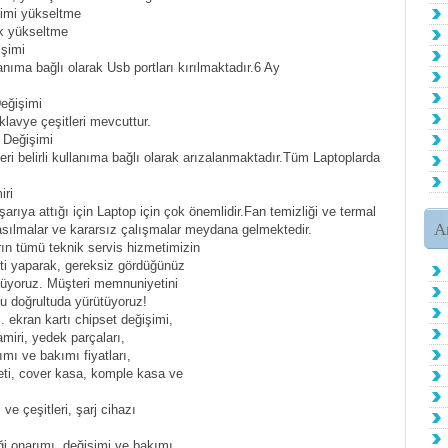
imi yükseltme
k yükseltme
şimi
ıma bağlı olarak Usb portları kırılmaktadır.6 Ay
eğişimi
lavye çeşitleri mevcuttur.
 Değişimi
i belirli kullanıma bağlı olarak arızalanmaktadır.Tüm Laptoplarda
iri
şarıya attığı için Laptop için çok önemlidir.Fan temizliği ve termal
A
asılmalar ve kararsız çalışmalar meydana gelmektedir.
rın tümü teknik servis hizmetimizin
iti yaparak, gereksiz gördüğünüz
lüyoruz. Müşteri memnuniyetini
bu doğrultuda yürütüyoruz!
. ekran kartı chipset değişimi,
miri, yedek parçaları,
ımı ve bakımı fiyatları,
reti, cover kasa, komple kasa ve
i ve çeşitleri, şarj cihazı
iği onarımı, değişimi ve bakımı,