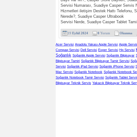
Bayii Var Mı?, Casper Store Bayileri, Suad
Servisi Numarası, Suadiye Casper Servis 
Hizmetleri iletişim Destek Hattı Telefonu, 
Nerede?, Suadiye Casper Ultrabook
Servisi Nerde, Suadiye Casper Tablet Tamirc
19
Eylül 2024
0
Yorum
Okunma
Acer Servisi
Anadolu Yakası Apple Servisi
Apple Servis
Compaq Servisi
Dell Servisi
Exper Servisi
Hp Servisi
Soğanlık
Soğanlık Apple Servisi
Soğanlık Bilgisayar
Bilgisayar Tamiri
Soğanlık Bilgisayar Tamir Servisi
Soğa
Servisi
Soğanlık iPad Servisi
Soğanlık iPhone Servisi
S
Mac Servisi
Soğanlık Notebook
Soğanlık Notebook Se
Soğanlık Notebook Tamir Servisi
Soğanlık Tablet Servi
Bilgisayar Teknik Servis
Yakacık Bilgisayar Teknik Serv