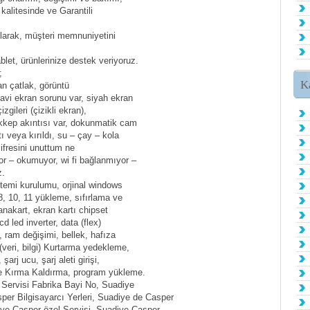
 kalitesinde ve Garantili
olarak, müşteri memnuniyetini
blet, ürünlerinize destek veriyoruz.
;
K
an çatlak, görüntü
mavi ekran sorunu var, siyah ekran
zgileri (çizikli ekran),
rekkep akıntısı var, dokunmatik cam
tı veya kırıldı, su – çay – kola
şifresini unuttum ne
 – okumuyor, wi fi bağlanmıyor –
z.
istemi kurulumu, orjinal windows
8, 10, 11 yükleme, sıfırlama ve
 anakart, ekran kartı chipset
d led inverter, data (flex)
 ram değişimi, bellek, hafıza
(veri, bilgi) Kurtarma yedekleme,
 şarj ucu, şarj aleti girişi,
fre Kırma Kaldırma, program yükleme.
 Servisi Fabrika Bayi No, Suadiye
per Bilgisayarcı Yerleri, Suadiye de Casper