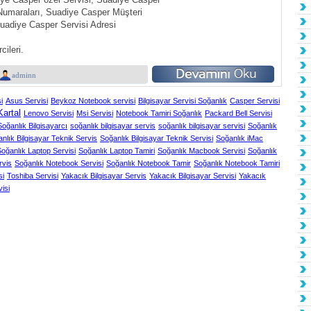
iye Casper özel Servisi, Suadiye Casper
Numaraları, Suadiye Casper Müşteri
Suadiye Casper Servisi Adresi
ileri.
adminn
i
Asus Servisi
Beykoz Notebook servisi
Bilgisayar Servisi Soğanlık
Casper Servisi
Kartal
Lenovo Servisi
Msi Servisi
Notebook Tamiri Soğanlık
Packard Bell Servisi
Soğanlık Bilgisayarcı
soğanlık bilgisayar servis
soğanlık bilgisayar servisi
Soğanlık
nlık Bilgisayar Teknik Servis
Soğanlık Bilgisayar Teknik Servisi
Soğanlık iMac
oğanlık Laptop Servisi
Soğanlık Laptop Tamiri
Soğanlık Macbook Servisi
Soğanlık
rvis
Soğanlık Notebook Servisi
Soğanlık Notebook Tamir
Soğanlık Notebook Tamiri
si
Toshiba Servisi
Yakacık Bilgisayar Servis
Yakacık Bilgisayar Servisi
Yakacık
isi