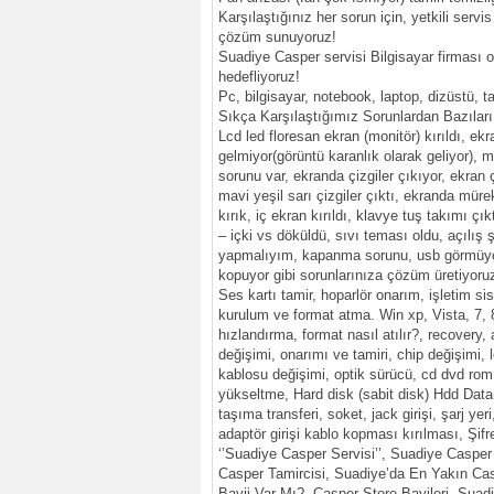
Karşılaştığınız her sorun için, yetkili servis
çözüm sunuyoruz!
Suadiye Casper servisi Bilgisayar firması 
hedefliyoruz!
Pc, bilgisayar, notebook, laptop, dizüstü, ta
Sıkça Karşılaştığımız Sorunlardan Bazıları
Lcd led floresan ekran (monitör) kırıldı, ekr
gelmiyor(görüntü karanlık olarak geliyor), 
sorunu var, ekranda çizgiler çıkıyor, ekran çi
mavi yeşil sarı çizgiler çıktı, ekranda mü
kırık, iç ekran kırıldı, klavye tuş takımı çık
– içki vs döküldü, sıvı teması oldu, açılış 
yapmalıyım, kapanma sorunu, usb görmüyor
kopuyor gibi sorunlarınıza çözüm üretiyoru
Ses kartı tamir, hoparlör onarım, işletim s
kurulum ve format atma. Win xp, Vista, 7, 
hızlandırma, format nasıl atılır?, recovery,
değişimi, onarımı ve tamiri, chip değişimi, lc
kablosu değişimi, optik sürücü, cd dvd rom,
yükseltme, Hard disk (sabit disk) Hdd Data
taşıma transferi, soket, jack girişi, şarj yeri,
adaptör girişi kablo kopması kırılması, Şi
‘’Suadiye Casper Servisi’’, Suadiye Casper
Casper Tamircisi, Suadiye’da En Yakın Cas