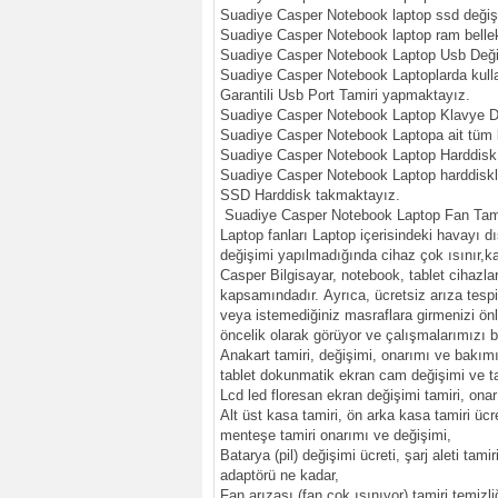
Suadiye Casper Notebook laptop ssd değiş
Suadiye Casper Notebook laptop ram belle
Suadiye Casper Notebook Laptop Usb Deği
Suadiye Casper Notebook Laptoplarda kullan
Garantili Usb Port Tamiri yapmaktayız.
Suadiye Casper Notebook Laptop Klavye D
Suadiye Casper Notebook Laptopa ait tüm k
Suadiye Casper Notebook Laptop Harddisk
Suadiye Casper Notebook Laptop harddiskler
SSD Harddisk takmaktayız.
Suadiye Casper Notebook Laptop Fan Tam
Laptop fanları Laptop içerisindeki havayı dı
değişimi yapılmadığında cihaz çok ısınır,k
Casper Bilgisayar, notebook, tablet cihazla
kapsamındadır. Ayrıca, ücretsiz arıza tesp
veya istemediğiniz masraflara girmenizi ön
öncelik olarak görüyor ve çalışmalarımızı 
Anakart tamiri, değişimi, onarımı ve bakımı
tablet dokunmatik ekran cam değişimi ve ta
Lcd led floresan ekran değişimi tamiri, onar
Alt üst kasa tamiri, ön arka kasa tamiri üc
menteşe tamiri onarımı ve değişimi,
Batarya (pil) değişimi ücreti, şarj aleti tamir
adaptörü ne kadar,
Fan arızası (fan çok ısınıyor) tamiri temizl