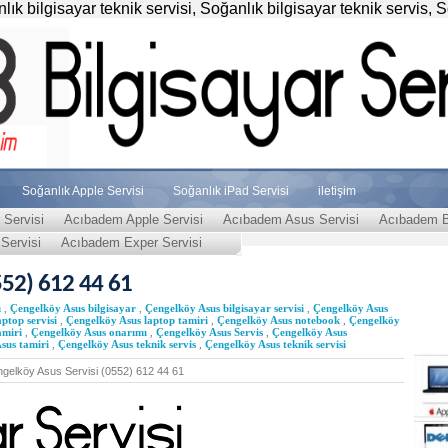
k bilgisayar teknik servisi, Soğanlık bilgisayar teknik servis, 
Soğanlık Apple Servisi
Soğanlık iPad Servisi
iletişim
Servisi
Acıbadem Apple Servisi
Acıbadem Asus Servisi
Acıbadem Bi
Servisi
Acıbadem Exper Servisi
552) 612 44 61
ı
,
Çengelköy Asus bilgisayar
,
Çengelköy Asus bilgisayar servisi
,
Çengelköy Asus
ptop servisi
,
Çengelköy Asus laptop tamiri
,
Çengelköy Asus notebook
,
Çengelköy
amiri
,
Çengelköy Asus onarımı
,
Çengelköy Asus Servis
,
Çengelköy Asus
sus tamiri
,
Çengelköy Asus teknik servis
,
Çengelköy Asus teknik servisi
gelköy Asus Servisi (0552) 612 44 61