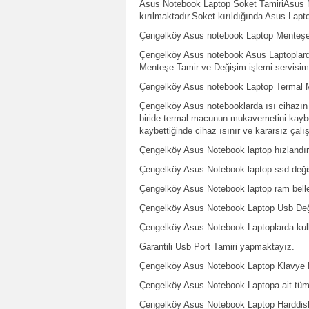
Asus Notebook Laptop Soket TamiriAsus No
kırılmaktadır.Soket kırıldığında Asus Lapt
Çengelköy Asus notebook Laptop Menteşe T
Çengelköy Asus notebook Asus Laptoplarda
Menteşe Tamir ve Değişim işlemi servisim
Çengelköy Asus notebook Laptop Termal M
Çengelköy Asus notebooklarda ısı cihazın 
biride termal macunun mukavemetini kaybe
kaybettiğinde cihaz ısınır ve kararsız çal
Çengelköy Asus Notebook laptop hızlandırm
Çengelköy Asus Notebook laptop ssd deği
Çengelköy Asus Notebook laptop ram bell
Çengelköy Asus Notebook Laptop Usb Değ
Çengelköy Asus Notebook Laptoplarda kulla
Garantili Usb Port Tamiri yapmaktayız.
Çengelköy Asus Notebook Laptop Klavye 
Çengelköy Asus Notebook Laptopa ait tüm 
Çengelköy Asus Notebook Laptop Harddis