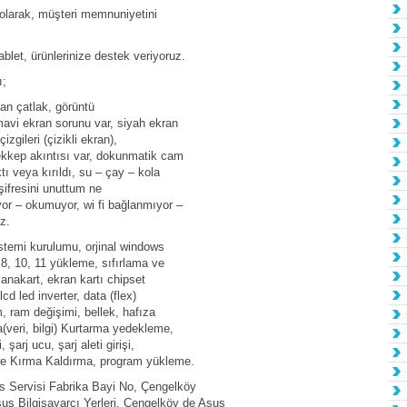
 olarak, müşteri memnuniyetini
ablet, ürünlerinize destek veriyoruz.
ı;
ran çatlak, görüntü
 mavi ekran sorunu var, siyah ekran
izgileri (çizikli ekran),
rekkep akıntısı var, dokunmatik cam
ktı veya kırıldı, su – çay – kola
 şifresini unuttum ne
r – okumuyor, wi fi bağlanmıyor –
z.
istemi kurulumu, orjinal windows
8, 10, 11 yükleme, sıfırlama ve
 anakart, ekran kartı chipset
cd led inverter, data (flex)
, ram değişimi, bellek, hafıza
(veri, bilgi) Kurtarma yedekleme,
 şarj ucu, şarj aleti girişi,
ifre Kırma Kaldırma, program yükleme.
s Servisi Fabrika Bayi No, Çengelköy
us Bilgisayarcı Yerleri, Çengelköy de Asus