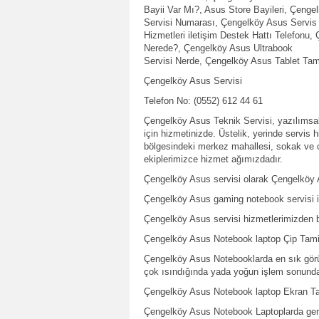
Bayii Var Mı?, Asus Store Bayileri, Çenge
Servisi Numarası, Çengelköy Asus Servis
Hizmetleri iletişim Destek Hattı Telefonu,
Nerede?, Çengelköy Asus Ultrabook
Servisi Nerde, Çengelköy Asus Tablet Tamir
Çengelköy Asus Servisi
Telefon No: (0552) 612 44 61
Çengelköy Asus Teknik Servisi, yazılımsa
için hizmetinizde. Üstelik, yerinde servis
bölgesindeki merkez mahallesi, sokak ve ca
ekiplerimizce hizmet ağımızdadır.
Çengelköy Asus servisi olarak Çengelköy A
Çengelköy Asus gaming notebook servisi içi
Çengelköy Asus servisi hizmetlerimizden b
Çengelköy Asus Notebook laptop Çip Tami
Çengelköy Asus Notebooklarda en sık görül
çok ısındığında yada yoğun işlem sonunda
Çengelköy Asus Notebook laptop Ekran Ta
Çengelköy Asus Notebook Laptoplarda gen