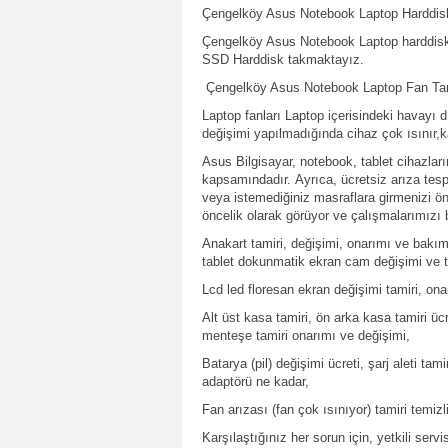
Çengelköy Asus Notebook Laptop Harddis
Çengelköy Asus Notebook Laptop harddiskle
SSD Harddisk takmaktayız.
Çengelköy Asus Notebook Laptop Fan Tam
Laptop fanları Laptop içerisindeki havayı dı
değişimi yapılmadığında cihaz çok ısınır,
Asus Bilgisayar, notebook, tablet cihazlar
kapsamındadır. Ayrıca, ücretsiz arıza tes
veya istemediğiniz masraflara girmenizi ö
öncelik olarak görüyor ve çalışmalarımızı 
Anakart tamiri, değişimi, onarımı ve bakımı
tablet dokunmatik ekran cam değişimi ve t
Lcd led floresan ekran değişimi tamiri, ona
Alt üst kasa tamiri, ön arka kasa tamiri ü
menteşe tamiri onarımı ve değişimi,
Batarya (pil) değişimi ücreti, şarj aleti tamir
adaptörü ne kadar,
Fan arızası (fan çok ısınıyor) tamiri temiz
Karşılaştığınız her sorun için, yetkili servi