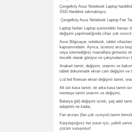
Çengelköy Asus Notebook Laptop harddiskle
SSD Harddisk takmaktayız.
Çengelköy Asus Notebook Laptop Fan Tam
Laptop fanları Laptop içerisindeki havayı dı
değişimi yapılmadığında cihaz çok ısınır,
Asus Bilgisayar, notebook, tablet cihazlar
kapsamındadır. Ayrıca, ücretsiz arıza tes
veya istemediğiniz masraflara girmenizi ö
öncelik olarak görüyor ve çalışmalarımızı 
Anakart tamiri, değişimi, onarımı ve bakımı
tablet dokunmatik ekran cam değişimi ve t
Lcd led floresan ekran değişimi tamiri, ona
Alt üst kasa tamiri, ön arka kasa tamiri ü
menteşe tamiri onarımı ve değişimi,
Batarya (pil) değişimi ücreti, şarj aleti tamir
adaptörü ne kadar,
Fan arızası (fan çok ısınıyor) tamiri temiz
Karşılaştığınız her sorun için, yetkili servi
çözüm sunuyoruz!