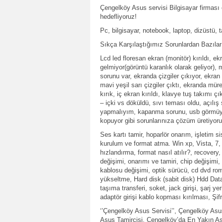
Çengelköy Asus servisi Bilgisayar firması
hedefliyoruz!
Pc, bilgisayar, notebook, laptop, dizüstü, t
Sıkça Karşılaştığımız Sorunlardan Bazılar
Lcd led floresan ekran (monitör) kırıldı, ek
gelmiyor(görüntü karanlık olarak geliyor),
sorunu var, ekranda çizgiler çıkıyor, ekran ç
mavi yeşil sarı çizgiler çıktı, ekranda mü
kırık, iç ekran kırıldı, klavye tuş takımı çı
– içki vs döküldü, sıvı teması oldu, açılış
yapmalıyım, kapanma sorunu, usb görmüyo
kopuyor gibi sorunlarınıza çözüm üretiyoru
Ses kartı tamir, hoparlör onarım, işletim s
kurulum ve format atma. Win xp, Vista, 7, 
hızlandırma, format nasıl atılır?, recovery,
değişimi, onarımı ve tamiri, chip değişimi, l
kablosu değişimi, optik sürücü, cd dvd rom
yükseltme, Hard disk (sabit disk) Hdd Data
taşıma transferi, soket, jack girişi, şarj yeri,
adaptör girişi kablo kopması kırılması, Ş
‘’Çengelköy Asus Servisi’’, Çengelköy Asu
Asus Tamircisi, Çengelköy’da En Yakın As