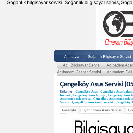
Soğanlık bilgisayar servisi, Soğanlık bilgisayar servis, Soğanlı
Anasayfa
Soğanlık Bilgisayar Servisi
Acil Bilgisayar Servisi
Acıbadem Acer 
Acıbadem Casper Servisi
Acıbadem Dell 
Çengelköy Asus Servisi (0
Etiketler:
Çengelköy Asus
,
Çengelköy Asus bakım
format
,
Çengelköy Asus laptop
,
Çengelköy Asus la
Asus notebook servisi
,
Çengelköy Asus notebook t
Servisi
,
Çengelköy asus tamir servisi
,
Çengelköy A
Anasayfa
Çengelköy Asus Servisi
Çen