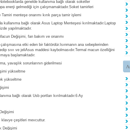
tebooklarda genelde kullanıma bağlı olarak soketler
opa enerji gelmediği için çalışmamaktadır.Soket tamirleri
amiri menteşe onarımı kırık parça tamir işlemi
 kullanıma bağlı olarak Asus Laptop Menteşesi kırılmaktadır.Laptop
izde yapılmaktadır.
acun Değişimi, fan bakım ve onarımı
çalışmasına etki eden bir faktördür.Isınmanın ana sebeplerinden
dip sıvı ve jeliAsus maddesi kaybolmasıdır.Termal macun özelliğini
ışmaya başlamaktadır.
a, yavaşlık sorunlarının giderilmesi
A
şimi yükseltme
ek yükseltme
işimi
nıma bağlı olarak Usb portları kırılmaktadır.6 Ay
Değişimi
klavye çeşitleri mevcuttur.
k Değişimi