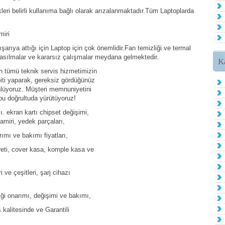
ri belirli kullanıma bağlı olarak arızalanmaktadır.Tüm Laptoplarda
iri
şarıya attığı için Laptop için çok önemlidir.Fan temizliği ve termal
kasılmalar ve kararsız çalışmalar meydana gelmektedir.
K
ın tümü teknik servis hizmetimizin
piti yaparak, gereksiz gördüğünüz
nlüyoruz. Müşteri memnuniyetini
bu doğrultuda yürütüyoruz!
. ekran kartı chipset değişimi,
amiri, yedek parçaları,
rımı ve bakımı fiyatları,
creti, cover kasa, komple kasa ve
i ve çeşitleri, şarj cihazı
liği onarımı, değişimi ve bakımı,
s kalitesinde ve Garantili