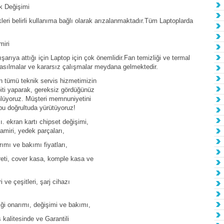
k Değişimi
ri belirli kullanıma bağlı olarak arızalanmaktadır.Tüm Laptoplarda
iri
şarıya attığı için Laptop için çok önemlidir.Fan temizliği ve termal
kasılmalar ve kararsız çalışmalar meydana gelmektedir.
ın tümü teknik servis hizmetimizin
piti yaparak, gereksiz gördüğünüz
nlüyoruz. Müşteri memnuniyetini
bu doğrultuda yürütüyoruz!
. ekran kartı chipset değişimi,
amiri, yedek parçaları,
rımı ve bakımı fiyatları,
creti, cover kasa, komple kasa ve
i ve çeşitleri, şarj cihazı
liği onarımı, değişimi ve bakımı,
s kalitesinde ve Garantili