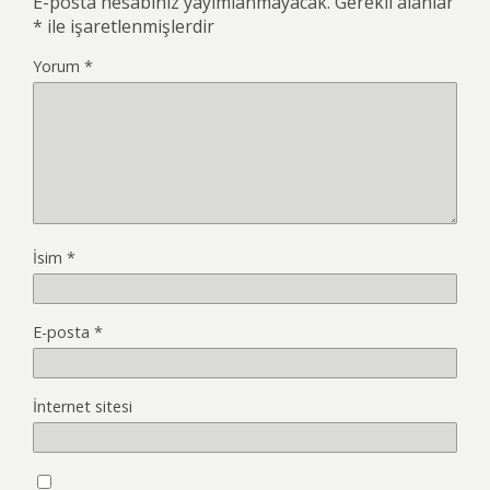
E-posta hesabınız yayımlanmayacak.
Gerekli alanlar
*
ile işaretlenmişlerdir
Yorum
*
İsim
*
E-posta
*
İnternet sitesi